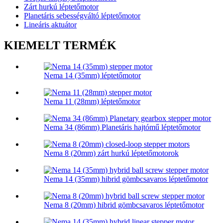
Zárt hurkú léptetőmotor
Planetáris sebességváltó léptetőmotor
Lineáris aktuátor
KIEMELT TERMÉK
Nema 14 (35mm) léptetőmotor
Nema 11 (28mm) léptetőmotor
Nema 34 (86mm) Planetáris hajtómű léptetőmotor
Nema 8 (20mm) zárt hurkú léptetőmotorok
Nema 14 (35mm) hibrid gömbcsavaros léptetőmotor
Nema 8 (20mm) hibrid gömbcsavaros léptetőmotor