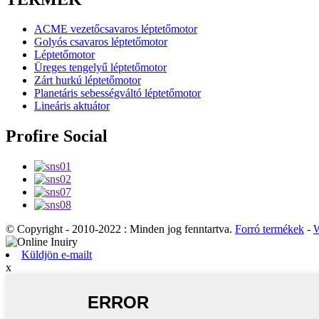
ACME vezetőcsavaros léptetőmotor
Golyós csavaros léptetőmotor
Léptetőmotor
Üreges tengelyű léptetőmotor
Zárt hurkú léptetőmotor
Planetáris sebességváltó léptetőmotor
Lineáris aktuátor
Profire Social
© Copyright - 2010-2022 : Minden jog fenntartva.
Forró termékek
-
W
Küldjön e-mailt
x