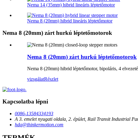
Nema 14 (35mm) hibrid lineáris léptetőmotor
Nema 8 (20mm) hibrid lineáris léptetőmotor
Nema 8 (20mm) zárt hurkú léptetőmotorok
Nema 8 (20mm) zárt hurkú léptetőmotorok
Nema 8 (20mm) hibrid léptetőmotor, bipoláris, 4 elvezeté
vizsgálat
Részlet
Kapcsolatba lépni
0086-13584334193
A 3. emelet nyugati oldala, 2. épület, Rail Transit Industri
hdq@thinkermotion.com
TERMÉK