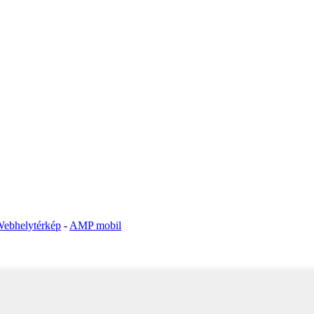
ebhelytérkép
-
AMP mobil