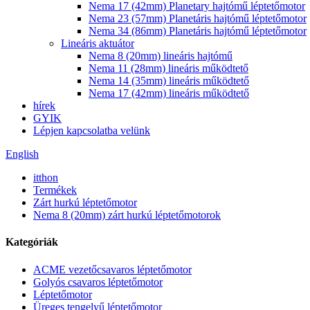
Nema 17 (42mm) Planetary hajtómű léptetőmotor
Nema 23 (57mm) Planetáris hajtómű léptetőmotor
Nema 34 (86mm) Planetáris hajtómű léptetőmotor
Lineáris aktuátor
Nema 8 (20mm) lineáris hajtómű
Nema 11 (28mm) lineáris működtető
Nema 14 (35mm) lineáris működtető
Nema 17 (42mm) lineáris működtető
hírek
GYIK
Lépjen kapcsolatba velünk
English
itthon
Termékek
Zárt hurkú léptetőmotor
Nema 8 (20mm) zárt hurkú léptetőmotorok
Kategóriák
ACME vezetőcsavaros léptetőmotor
Golyós csavaros léptetőmotor
Léptetőmotor
Üreges tengelyű léptetőmotor